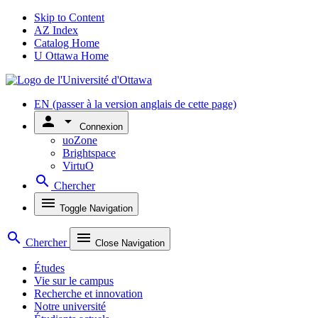
Skip to Content
AZ Index
Catalog Home
U Ottawa Home
EN
(passer à la version anglais de cette page)
person
arrow_drop_down
Connexion
uoZone
Brightspace
VirtuO
search
Chercher
menu
Toggle Navigation
search
menu
Chercher
Close Navigation
Études
Vie sur le campus
Recherche et innovation
Notre université