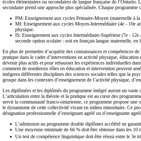
écoles élémentaires ou secondaires de langue française de l’Ontario. 
secondaire prend une approche plus spécialisée. Chaque programme com
PM: Enseignement aux cycles Primaire-Moyen (maternelle à la 
MI: Enseignement aux cycles Moyen-Intermédiaire (4e - 10e anné
physique.
IS: Enseignement aux cycles Intermédiaire-Supérieur (7e - 12e 
seconde option scolaire : soit en français langue maternelle, en h
En plus de permettre d’acquérir des connaissances et compétences de 
pratique dans le cadre d’interventions en activité physique, éducation 
devenir plus actifs et pour rehausser les expériences individuelles da
comment de nombreux rôles en éducation et intervention peuvent amélior
intégrera différentes disciplines des sciences sociales telles que la ps
groupe dans les contextes d’enseignement de l’activité physique, d’en
Les diplômées et les diplômés du programme intégré auront un vaste c
L’articulation entre la théorie et la pratique est au cœur des programme
servir la communauté franco-ontarienne, ce programme propose une ouver
le dynamisme de cette collectivité vivant en milieu minoritaire. Ce pro
désignation professionnelle d’enseignant agréé ou d’enseignante agré
L’admission au programme double diplômes accéléré ne garanti
Une moyenne minimale de 66 % doit être obtenue dans les 10 mei
Un test de compétence linguistique doit être réussi entre le 3e tr