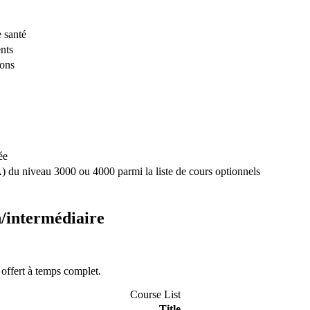
 santé
nts
ions
ée
A) du niveau 3000 ou 4000 parmi la liste de cours optionnels
n/intermédiaire
offert à temps complet.
Course List
Title