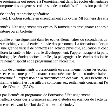
Le programme qui prépare à l’enseignement dans les écoles élémentaires 
porte des exigences scolaires et des modalités d’admission particuliè
6e année). Approche généraliste.
e). L’option scolaire en enseignement aux cycles MI formera des ensei
année). L’enseignement aux cycles IS formera des enseignantes et des en
istoire ou en biologie.
qualité en enseignement dans les écoles élémentaires ou secondaires d
et coaching visant à enrichir la vie des personnes. La formation théoriqu
ns une grande variété de contextes en activité physique, éducation et co
er la santé, le bien-être, le développement, l’apprentissage et la perf
ychologie, les études socioculturelles, la pédagogie et les études des lo
traînement sportif et de programmation récréative.
hoix de cheminements professionnels en enseignement dans les écoles é
s et se structure par l’alternance concertée entre le milieu universitaire 
ture à l’expression de la diversification des valeurs, des besoins et d
gramme intégré est par ailleurs conforme aux règlements concernant l’obte
ée de l’Ontario (EAO).
t pas l’entrée au programme de Formation à l'enseignement.
lleurs cours des 2 premières années d’études en sciences de l'activité
1
imestre et avant le début du 7e trimestre d’études.