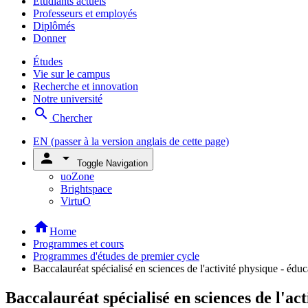
Étudiants actuels
Professeurs et employés
Diplômés
Donner
Études
Vie sur le campus
Recherche et innovation
Notre université
search
Chercher
EN
(passer à la version anglais de cette page)
person
arrow_drop_down
Toggle Navigation
uoZone
Brightspace
VirtuO
home
Home
Programmes et cours
Programmes d'études de premier cycle
Baccalauréat spécialisé en sciences de l'activité physique - éd
Baccalauréat spécialisé en sciences de l'ac