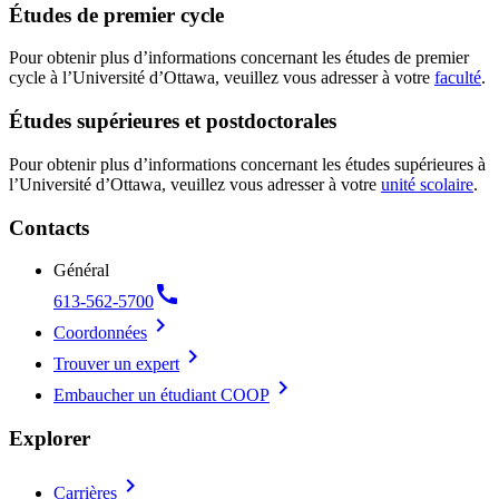
Études de premier cycle
Pour obtenir plus d’informations concernant les études de premier
cycle à l’Université d’Ottawa, veuillez vous adresser à votre
faculté
.
Études supérieures et postdoctorales
Pour obtenir plus d’informations concernant les études supérieures à
l’Université d’Ottawa, veuillez vous adresser à votre
unité scolaire
.
Contacts
Général
call
613-562-5700
chevron_right
Coordonnées
chevron_right
Trouver un expert
chevron_right
Embaucher un étudiant COOP
Explorer
chevron_right
Carrières