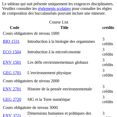
Le tableau qui suit présente uniquement les exigences disciplinaires.
Veuillez consulter les
règlements scolaires
pour connaître les règles
de composition des baccalauréats pouvant inclure une mineure.
Course List
Code
Title
crédits
Cours obligatoires de niveau 1000
3
BIO 1531
Introduction à la biologie des organismes
crédits
3
ECO 1504
Introduction à la microéconomie
crédits
3
ENV 1501
Les défis environnementaux globaux
crédits
3
GEG 1701
L'environnement physique
crédits
Cours obligatoires de niveau 2000
3
ENV 2701
Histoire de la pensée environnementale
crédits
3
GEG 2720
SIG et la Terre numérique
crédits
Cours obligatoire de niveau 3000
Dimensions humaines et politiques des
3
ENV 3721