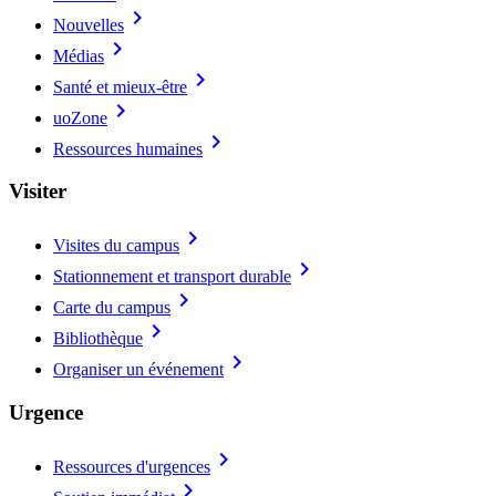
chevron_right
Nouvelles
chevron_right
Médias
chevron_right
Santé et mieux-être
chevron_right
uoZone
chevron_right
Ressources humaines
Visiter
chevron_right
Visites du campus
chevron_right
Stationnement et transport durable
chevron_right
Carte du campus
chevron_right
Bibliothèque
chevron_right
Organiser un événement
Urgence
chevron_right
Ressources d'urgences
chevron_right