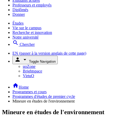
Étudiants actuels
Professeurs et employés
Diplômés
Donner
Études
Vie sur le campus
Recherche et innovation
Notre université
search
Chercher
EN
(passer à la version anglais de cette page)
person
arrow_drop_down
Toggle Navigation
uoZone
Brightspace
VirtuO
home
Home
Programmes et cours
Programmes d'études de premier cycle
Mineure en études de l'environnement
Mineure en études de l'environnement