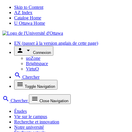
Skip to Content
AZ Index
Catalog Home
U Ottawa Home
EN
(passer à la version anglais de cette page)
person
arrow_drop_down
Connexion
uoZone
Brightspace
VirtuO
search
Chercher
menu
Toggle Navigation
search
menu
Chercher
Close Navigation
Études
Vie sur le campus
Recherche et innovation
Notre université