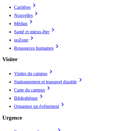
chevron_right
Carrières
chevron_right
Nouvelles
chevron_right
Médias
chevron_right
Santé et mieux-être
chevron_right
uoZone
chevron_right
Ressources humaines
Visiter
chevron_right
Visites du campus
chevron_right
Stationnement et transport durable
chevron_right
Carte du campus
chevron_right
Bibliothèque
chevron_right
Organiser un événement
Urgence
chevron_right