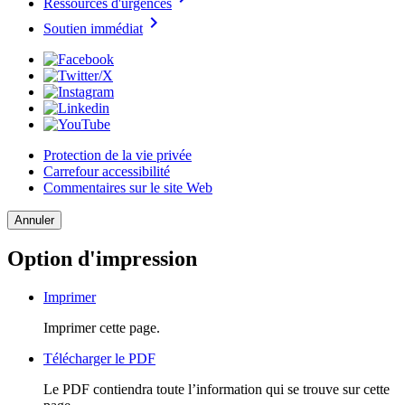
Ressources d'urgences
chevron_right
Soutien immédiat
Protection de la vie privée
Carrefour accessibilité
Commentaires sur le site Web
Annuler
Option d'impression
Imprimer
Imprimer cette page.
Télécharger le PDF
Le PDF contiendra toute l’information qui se trouve sur cette