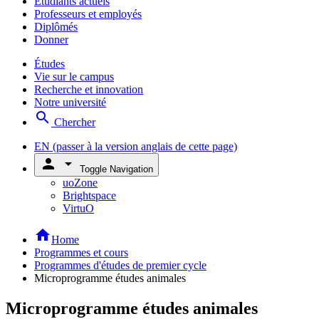
Étudiants actuels
Professeurs et employés
Diplômés
Donner
Études
Vie sur le campus
Recherche et innovation
Notre université
search
Chercher
EN
(passer à la version anglais de cette page)
person
arrow_drop_down
Toggle Navigation
uoZone
Brightspace
VirtuO
home
Home
Programmes et cours
Programmes d'études de premier cycle
Microprogramme études animales
Microprogramme études animales