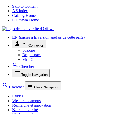
Skip to Content
AZ Index
Catalog Home
U Ottawa Home
EN
(passer à la version anglais de cette page)
person
arrow_drop_down
Connexion
uoZone
Brightspace
VirtuO
search
Chercher
menu
Toggle Navigation
search
menu
Chercher
Close Navigation
Études
Vie sur le campus
Recherche et innovation
Notre université