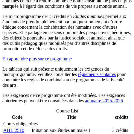
animales cherche à rendre compte de notre sensibilité de plus en plus
marquée à l’égard des conditions de vie propres au monde animal.
Le microprogramme de 15 crédits en
É
tudes animales
permet aux
étudiants de prendre pleinement part au questionnement d’ordre
éthique concernant la cohabitation des humains avec d’autres
espèces. Elle partage en ce sens nombre des perspectives théoriques,
des objectifs poursuivis par la justice sociale et animale, ainsi que
des outils pédagogiques mobilisés par d’autres disciplines de
promotion et de défense des droits.
En apprendre plus sur ce programme
Le tableau qui suit présente uniquement les exigences du
microprogramme. Veuillez consulter les
règlements scolaires
pour
connaître les règles de combinaison de programmes de la Faculté
des arts.
Les exigences de ce programme ont été modifiées. Les exigences
antérieures peuvent être consultées dans les
annuaire 2025-2026
.
Course List
Code
Title
crédits
Cours obligatoires
AHL 2510
Initiation aux études animales I
3 crédits