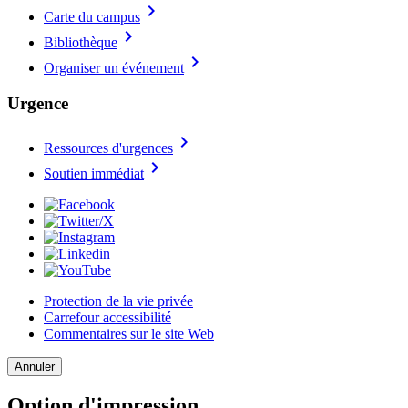
chevron_right
Carte du campus
chevron_right
Bibliothèque
chevron_right
Organiser un événement
Urgence
chevron_right
Ressources d'urgences
chevron_right
Soutien immédiat
Protection de la vie privée
Carrefour accessibilité
Commentaires sur le site Web
Annuler
Option d'impression