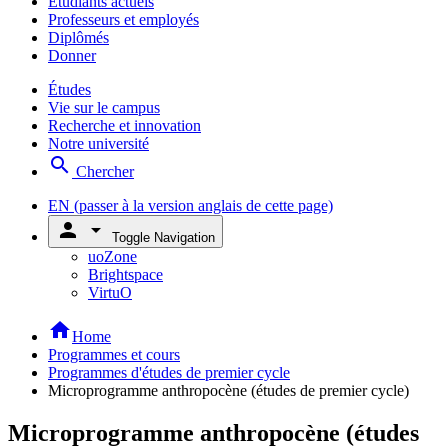
Étudiants actuels
Professeurs et employés
Diplômés
Donner
Études
Vie sur le campus
Recherche et innovation
Notre université
search
Chercher
EN
(passer à la version anglais de cette page)
person
arrow_drop_down
Toggle Navigation
uoZone
Brightspace
VirtuO
home
Home
Programmes et cours
Programmes d'études de premier cycle
Microprogramme anthropocène (études de premier cycle)
Microprogramme anthropocène (études