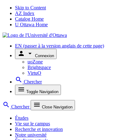
Skip to Content
AZ Index
Catalog Home
U Ottawa Home
EN
(passer à la version anglais de cette page)
person
arrow_drop_down
Connexion
uoZone
Brightspace
VirtuO
search
Chercher
menu
Toggle Navigation
search
menu
Chercher
Close Navigation
Études
Vie sur le campus
Recherche et innovation
Notre université