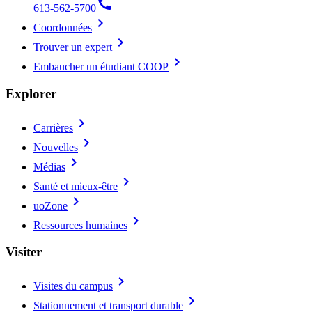
call
613-562-5700
chevron_right
Coordonnées
chevron_right
Trouver un expert
chevron_right
Embaucher un étudiant COOP
Explorer
chevron_right
Carrières
chevron_right
Nouvelles
chevron_right
Médias
chevron_right
Santé et mieux-être
chevron_right
uoZone
chevron_right
Ressources humaines
Visiter
chevron_right
Visites du campus
chevron_right
Stationnement et transport durable