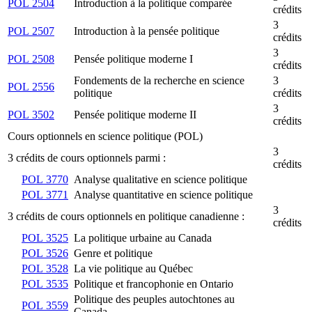
POL 2504
Introduction à la politique comparée
crédits
3
POL 2507
Introduction à la pensée politique
crédits
3
POL 2508
Pensée politique moderne I
crédits
Fondements de la recherche en science
3
POL 2556
politique
crédits
3
POL 3502
Pensée politique moderne II
crédits
Cours optionnels en science politique (POL)
3
3 crédits de cours optionnels parmi :
crédits
POL 3770
Analyse qualitative en science politique
POL 3771
Analyse quantitative en science politique
3
3 crédits de cours optionnels en politique canadienne :
crédits
POL 3525
La politique urbaine au Canada
POL 3526
Genre et politique
POL 3528
La vie politique au Québec
POL 3535
Politique et francophonie en Ontario
Politique des peuples autochtones au
POL 3559
Canada