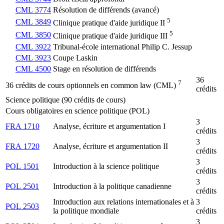
CML 3774
Résolution de différends (avancé)
5
CML 3849
Clinique pratique d'aide juridique II
5
CML 3850
Clinique pratique d'aide juridique III
CML 3922
Tribunal-école international Philip C. Jessup
CML 3923
Coupe Laskin
CML 4500
Stage en résolution de différends
36
7
36 crédits de cours optionnels en common law (CML)
crédits
Science politique (90 crédits de cours)
Cours obligatoires en science politique (POL)
3
FRA 1710
Analyse, écriture et argumentation I
crédits
3
FRA 1720
Analyse, écriture et argumentation II
crédits
3
POL 1501
Introduction à la science politique
crédits
3
POL 2501
Introduction à la politique canadienne
crédits
Introduction aux relations internationales et à
3
POL 2503
la politique mondiale
crédits
3