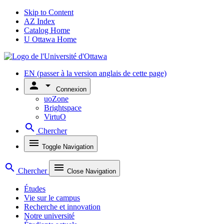
Skip to Content
AZ Index
Catalog Home
U Ottawa Home
EN
(passer à la version anglais de cette page)
person
arrow_drop_down
Connexion
uoZone
Brightspace
VirtuO
search
Chercher
menu
Toggle Navigation
search
menu
Chercher
Close Navigation
Études
Vie sur le campus
Recherche et innovation
Notre université