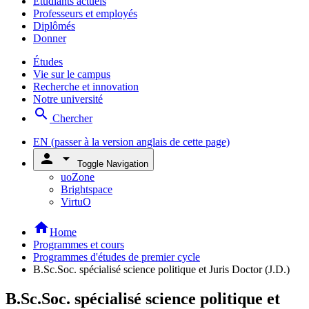
Étudiants actuels
Professeurs et employés
Diplômés
Donner
Études
Vie sur le campus
Recherche et innovation
Notre université
search
Chercher
EN
(passer à la version anglais de cette page)
person
arrow_drop_down
Toggle Navigation
uoZone
Brightspace
VirtuO
home
Home
Programmes et cours
Programmes d'études de premier cycle
B.Sc.Soc. spécialisé science politique et Juris Doctor (J.D.)
B.Sc.Soc. spécialisé science politique et