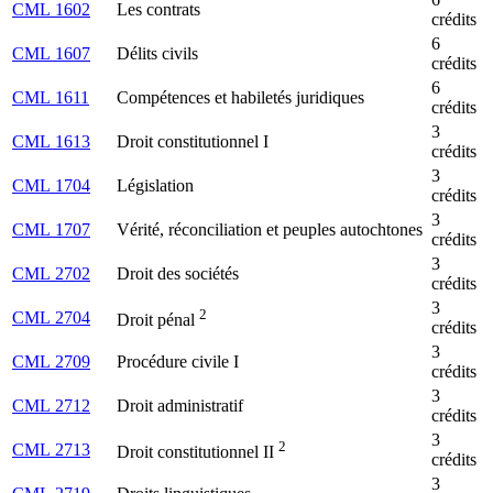
CML 1602
Les contrats
crédits
6
CML 1607
Délits civils
crédits
6
CML 1611
Compétences et habiletés juridiques
crédits
3
CML 1613
Droit constitutionnel I
crédits
3
CML 1704
Législation
crédits
3
CML 1707
Vérité, réconciliation et peuples autochtones
crédits
3
CML 2702
Droit des sociétés
crédits
3
2
CML 2704
Droit pénal
crédits
3
CML 2709
Procédure civile I
crédits
3
CML 2712
Droit administratif
crédits
3
2
CML 2713
Droit constitutionnel II
crédits
3