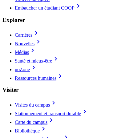
chevron_right
Embaucher un étudiant COOP
Explorer
chevron_right
Carrières
chevron_right
Nouvelles
chevron_right
Médias
chevron_right
Santé et mieux-être
chevron_right
uoZone
chevron_right
Ressources humaines
Visiter
chevron_right
Visites du campus
chevron_right
Stationnement et transport durable
chevron_right
Carte du campus
chevron_right
Bibliothèque
chevron_right