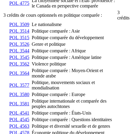
La citoyenneté sociale et l'État- providence :
POL 4775
le Canada en perspective comparée
3
3 crédits de cours optionnels en politique comparée :
crédits
POL 3509
Le nationalisme
POL 3514
Politique comparée : Asie
POL 3515
Politique comparée du développement
POL 3526
Genre et politique
POL 3544
Politique comparée : Afrique
POL 3545
Politique comparée : Amérique latine
POL 3562
Violence politique
Politique comparée : Moyen-Orient et
POL 3564
monde arabe
Politique, mouvements sociaux et
POL 3577
mondialisation
POL 3580
Politique comparée : Europe
Politique internationale et comparée des
POL 3581
peuples autochtones
POL 4541
Politique comparée : États-Unis
POL 4545
Politique comparée : Questions identitaires
POL 4563
Politique et diversité sexuelle et de genres
POL 4578
Économie politique du développement