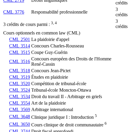
CML 2719
Droits linguistiques
crédits
3
CML 3776
Responsabilité professionnelle
crédits
3
3, 4
3 crédits de cours parmi :
crédits
Cours optionnels en common law (CML)
CML 2501
La plaidoirie d'appel
CML 3514
Concours Charles-Rousseau
CML 3515
Coupe Guy-Guérin
Concours européen des Droits de l'Homme
CML 3516
René-Cassin
CML 3518
Concours Jean-Pictet
CML 3519
Études en plaidoirie
CML 3520
Compétition de tribunal-école
CML 3524
Tribunal-école Moncton-Ottawa
CML 3534
Droit du travail II - Arbitrage en griefs
CML 3554
Art de la plaidoirie
CML 3569
Arbitrage international
5
CML 3648
Clinique juridique I : Introduction
6
CML 3650
Cours clinique de droit communautaire
CML 3744
Droit fiscal approfondi