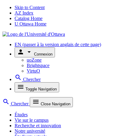
Skip to Content
AZ Index
Catalog Home
U Ottawa Home
EN
(passer à la version anglais de cette page)
person
arrow_drop_down
Connexion
uoZone
Brightspace
VirtuO
search
Chercher
menu
Toggle Navigation
search
menu
Chercher
Close Navigation
Études
Vie sur le campus
Recherche et innovation
Notre université