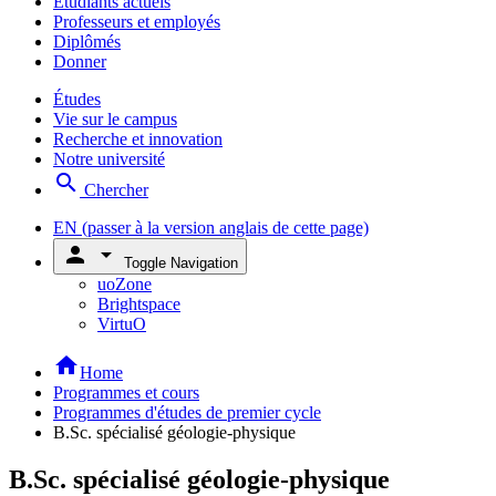
Étudiants actuels
Professeurs et employés
Diplômés
Donner
Études
Vie sur le campus
Recherche et innovation
Notre université
search
Chercher
EN
(passer à la version anglais de cette page)
person
arrow_drop_down
Toggle Navigation
uoZone
Brightspace
VirtuO
home
Home
Programmes et cours
Programmes d'études de premier cycle
B.Sc. spécialisé géologie-physique
B.Sc. spécialisé géologie-physique