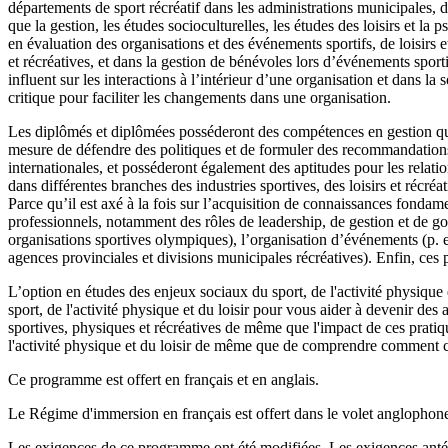
départements de sport récréatif dans les administrations municipales, d
que la gestion, les études socioculturelles, les études des loisirs et 
en évaluation des organisations et des événements sportifs, de loisirs
et récréatives, et dans la gestion de bénévoles lors d’événements sport
influent sur les interactions à l’intérieur d’une organisation et dans l
critique pour faciliter les changements dans une organisation.
Les diplômés et diplômées posséderont des compétences en gestion qui f
mesure de défendre des politiques et de formuler des recommandations 
internationales, et posséderont également des aptitudes pour les relati
dans différentes branches des industries sportives, des loisirs et récréa
Parce qu’il est axé à la fois sur l’acquisition de connaissances fondam
professionnels, notamment des rôles de leadership, de gestion et de gou
organisations sportives olympiques), l’organisation d’événements (p.
agences provinciales et divisions municipales récréatives). Enfin, ces
L’option en études des enjeux sociaux du sport, de l'activité physique
sport, de l'activité physique et du loisir pour vous aider à devenir des 
sportives, physiques et récréatives de même que l'impact de ces prati
l'activité physique et du loisir de même que de comprendre comment c
Ce programme est offert en français et en anglais.
Le Régime d'immersion en français est offert dans le volet anglopho
Les exigences de ce programme ont été modifiées. Les exigences antér