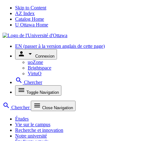
Skip to Content
AZ Index
Catalog Home
U Ottawa Home
EN
(passer à la version anglais de cette page)
person
arrow_drop_down
Connexion
uoZone
Brightspace
VirtuO
search
Chercher
menu
Toggle Navigation
search
menu
Chercher
Close Navigation
Études
Vie sur le campus
Recherche et innovation
Notre université