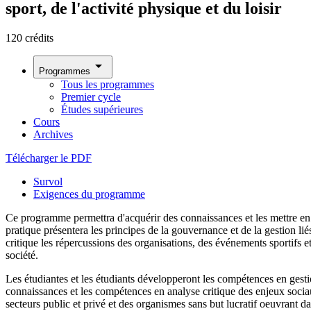
sport, de l'activité physique et du loisir
120 crédits
arrow_drop_down
Programmes
Tous les programmes
Premier cycle
Études supérieures
Cours
Archives
Télécharger le PDF
Survol
Exigences du programme
Ce programme permettra d'acquérir des connaissances et les mettre en pr
pratique présentera les principes de la gouvernance et de la gestion li
critique les répercussions des organisations, des événements sportifs et 
société.
Les étudiantes et les étudiants développeront les compétences en gestio
connaissances et les compétences en analyse critique des enjeux socia
secteurs public et privé et des organismes sans but lucratif oeuvrant da