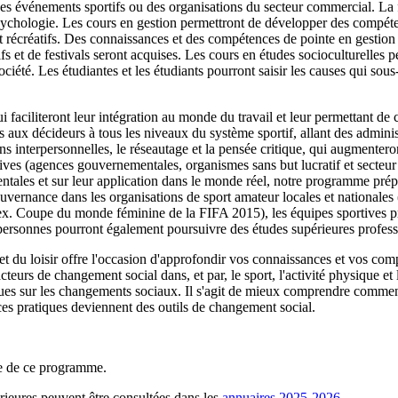
es événements sportifs ou des organisations du secteur commercial. La fo
la psychologie. Les cours en gestion permettront de développer des compét
 et récréatifs. Des connaissances et des compétences de pointe en gestion
ifs et de festivals seront acquises. Les cours en études socioculturelles
a société. Les étudiantes et les étudiants pourront saisir les causes qui s
aciliteront leur intégration au monde du travail et leur permettant de co
aux décideurs à tous les niveaux du système sportif, allant des adminis
ons interpersonnelles, le réseautage et la pensée critique, qui augmente
tives (agences gouvernementales, organismes sans but lucratif et secteur pr
entales et sur leur application dans le monde réel, notre programme prép
vernance dans les organisations de sport amateur locales et nationales (p
 ex. Coupe du monde féminine de la FIFA 2015), les équipes sportives p
 personnes pourront également poursuivre des études supérieures profess
 et du loisir offre l'occasion d'approfondir vos connaissances et vos co
acteurs de changement social dans, et par, le sport, l'activité physique et
ques sur les changements sociaux. Il s'agit de mieux comprendre comment 
es pratiques deviennent des outils de changement social.
ne de ce programme.
ieures peuvent être consultées dans les
annuaires 2025-2026
.