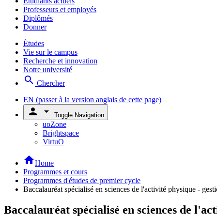
Étudiants actuels
Professeurs et employés
Diplômés
Donner
Études
Vie sur le campus
Recherche et innovation
Notre université
search
Chercher
EN
(passer à la version anglais de cette page)
person
arrow_drop_down
Toggle Navigation
uoZone
Brightspace
VirtuO
home
Home
Programmes et cours
Programmes d'études de premier cycle
Baccalauréat spécialisé en sciences de l'activité physique - gesti
Baccalauréat spécialisé en sciences de l'act