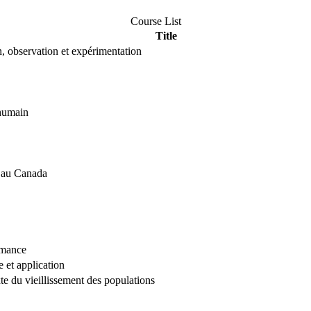
Course List
Title
, observation et expérimentation
'humain
e au Canada
rmance
e et application
xte du vieillissement des populations