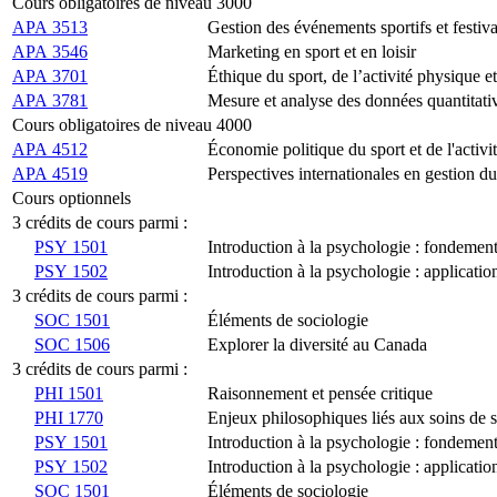
Cours obligatoires de niveau 3000
APA 3513
Gestion des événements sportifs et festiva
APA 3546
Marketing en sport et en loisir
APA 3701
Éthique du sport, de l’activité physique e
APA 3781
Mesure et analyse des données quantitativ
Cours obligatoires de niveau 4000
APA 4512
Économie politique du sport et de l'activi
APA 4519
Perspectives internationales en gestion du
Cours optionnels
3 crédits de cours parmi :
PSY 1501
Introduction à la psychologie : fondemen
PSY 1502
Introduction à la psychologie : applicatio
3 crédits de cours parmi :
SOC 1501
Éléments de sociologie
SOC 1506
Explorer la diversité au Canada
3 crédits de cours parmi :
PHI 1501
Raisonnement et pensée critique
PHI 1770
Enjeux philosophiques liés aux soins de 
PSY 1501
Introduction à la psychologie : fondemen
PSY 1502
Introduction à la psychologie : applicatio
SOC 1501
Éléments de sociologie