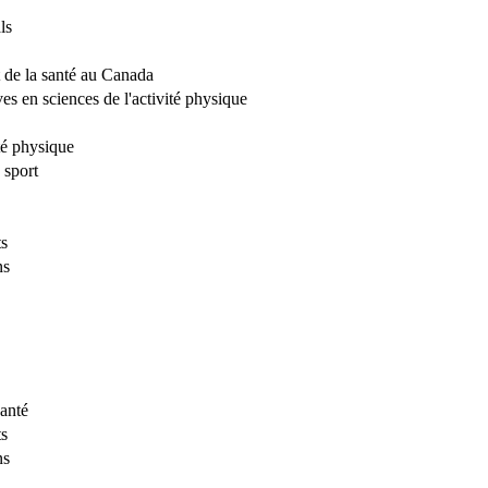
ls
t de la santé au Canada
es en sciences de l'activité physique
té physique
 sport
ts
ns
santé
ts
ns