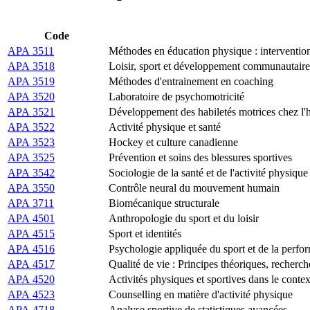
Code
APA 3511
Méthodes en éducation physique : intervention
APA 3518
Loisir, sport et développement communautaire
APA 3519
Méthodes d'entrainement en coaching
APA 3520
Laboratoire de psychomotricité
APA 3521
Développement des habiletés motrices chez l
APA 3522
Activité physique et santé
APA 3523
Hockey et culture canadienne
APA 3525
Prévention et soins des blessures sportives
APA 3542
Sociologie de la santé et de l'activité physiqu
APA 3550
Contrôle neural du mouvement humain
APA 3711
Biomécanique structurale
APA 4501
Anthropologie du sport et du loisir
APA 4515
Sport et identités
APA 4516
Psychologie appliquée du sport et de la perfo
APA 4517
Qualité de vie : Principes théoriques, recherch
APA 4520
Activités physiques et sportives dans le conte
APA 4523
Counselling en matière d'activité physique
APA 4718
Analyse sportive de statistiques avancées