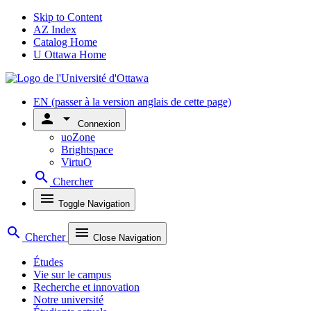
Skip to Content
AZ Index
Catalog Home
U Ottawa Home
EN
(passer à la version anglais de cette page)
person
arrow_drop_down
Connexion
uoZone
Brightspace
VirtuO
search
Chercher
menu
Toggle Navigation
search
menu
Chercher
Close Navigation
Études
Vie sur le campus
Recherche et innovation
Notre université