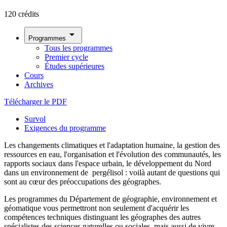
120 crédits
arrow_drop_down
Programmes
Tous les programmes
Premier cycle
Études supérieures
Cours
Archives
Télécharger le PDF
Survol
Exigences du programme
Les changements climatiques et l'adaptation humaine, la gestion des
ressources en eau, l'organisation et l'évolution des communautés, les
rapports sociaux dans l'espace urbain, le développement du Nord
dans un environnement de pergélisol : voilà autant de questions qui
sont au cœur des préoccupations des géographes.
Les programmes du Département de géographie, environnement et
géomatique vous permettront non seulement d'acquérir les
compétences techniques distinguant les géographes des autres
spécialistes des sciences naturelles ou sociales, mais aussi de vivre