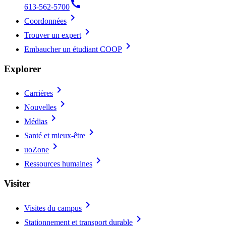
call
613-562-5700
chevron_right
Coordonnées
chevron_right
Trouver un expert
chevron_right
Embaucher un étudiant COOP
Explorer
chevron_right
Carrières
chevron_right
Nouvelles
chevron_right
Médias
chevron_right
Santé et mieux-être
chevron_right
uoZone
chevron_right
Ressources humaines
Visiter
chevron_right
Visites du campus
chevron_right
Stationnement et transport durable