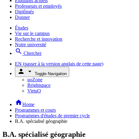
Étudiants actuels
Professeurs et employés
Diplômés
Donner
Études
Vie sur le campus
Recherche et innovation
Notre université
search
Chercher
EN
(passer à la version anglais de cette page)
person
arrow_drop_down
Toggle Navigation
uoZone
Brightspace
VirtuO
home
Home
Programmes et cours
Programmes d'études de premier cycle
B.A. spécialisé géographie
B.A. spécialisé géographie