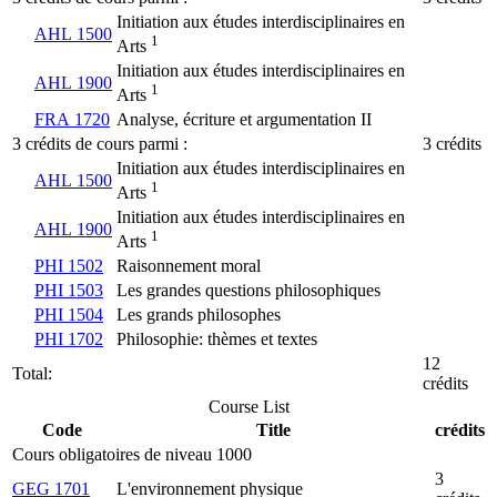
Initiation aux études interdisciplinaires en
AHL 1500
1
Arts
Initiation aux études interdisciplinaires en
AHL 1900
1
Arts
FRA 1720
Analyse, écriture et argumentation II
3 crédits de cours parmi :
3 crédits
Initiation aux études interdisciplinaires en
AHL 1500
1
Arts
Initiation aux études interdisciplinaires en
AHL 1900
1
Arts
PHI 1502
Raisonnement moral
PHI 1503
Les grandes questions philosophiques
PHI 1504
Les grands philosophes
PHI 1702
Philosophie: thèmes et textes
12
Total:
crédits
Course List
Code
Title
crédits
Cours obligatoires de niveau 1000
3
GEG 1701
L'environnement physique