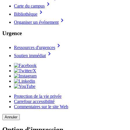
chevron_right
Carte du campus
chevron_right
Bibliothèque
chevron_right
Organiser un événement
Urgence
chevron_right
Ressources d'urgences
chevron_right
Soutien immédiat
Protection de la vie privée
Carrefour accessibilité
Commentaires sur le site Web
Annuler
Option d'impression