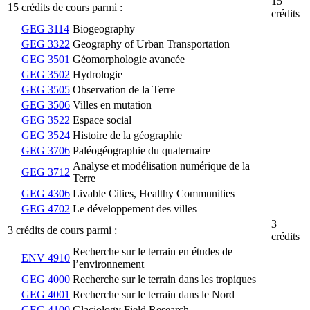
15
15 crédits de cours parmi :
crédits
GEG 3114
Biogeography
GEG 3322
Geography of Urban Transportation
GEG 3501
Géomorphologie avancée
GEG 3502
Hydrologie
GEG 3505
Observation de la Terre
GEG 3506
Villes en mutation
GEG 3522
Espace social
GEG 3524
Histoire de la géographie
GEG 3706
Paléogéographie du quaternaire
Analyse et modélisation numérique de la
GEG 3712
Terre
GEG 4306
Livable Cities, Healthy Communities
GEG 4702
Le développement des villes
3
3 crédits de cours parmi :
crédits
Recherche sur le terrain en études de
ENV 4910
l’environnement
GEG 4000
Recherche sur le terrain dans les tropiques
GEG 4001
Recherche sur le terrain dans le Nord
GEG 4100
Glaciology Field Research