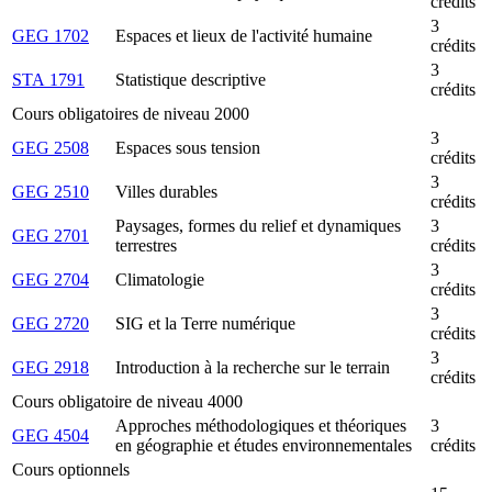
crédits
3
GEG 1702
Espaces et lieux de l'activité humaine
crédits
3
STA 1791
Statistique descriptive
crédits
Cours obligatoires de niveau 2000
3
GEG 2508
Espaces sous tension
crédits
3
GEG 2510
Villes durables
crédits
Paysages, formes du relief et dynamiques
3
GEG 2701
terrestres
crédits
3
GEG 2704
Climatologie
crédits
3
GEG 2720
SIG et la Terre numérique
crédits
3
GEG 2918
Introduction à la recherche sur le terrain
crédits
Cours obligatoire de niveau 4000
Approches méthodologiques et théoriques
3
GEG 4504
en géographie et études environnementales
crédits
Cours optionnels