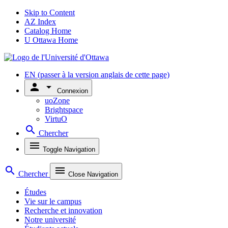
Skip to Content
AZ Index
Catalog Home
U Ottawa Home
EN
(passer à la version anglais de cette page)
person
arrow_drop_down
Connexion
uoZone
Brightspace
VirtuO
search
Chercher
menu
Toggle Navigation
search
menu
Chercher
Close Navigation
Études
Vie sur le campus
Recherche et innovation
Notre université