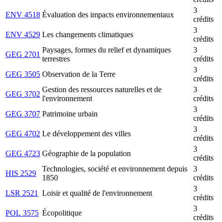
3
ENV 4518
Évaluation des impacts environnementaux
crédits
3
ENV 4529
Les changements climatiques
crédits
Paysages, formes du relief et dynamiques
3
GEG 2701
terrestres
crédits
3
GEG 3505
Observation de la Terre
crédits
Gestion des ressources naturelles et de
3
GEG 3702
l'environnement
crédits
3
GEG 3707
Patrimoine urbain
crédits
3
GEG 4702
Le développement des villes
crédits
3
GEG 4723
Géographie de la population
crédits
Technologies, société et environnement depuis
3
HIS 2529
1850
crédits
3
LSR 2521
Loisir et qualité de l'environnement
crédits
3
POL 3575
Écopolitique
crédits