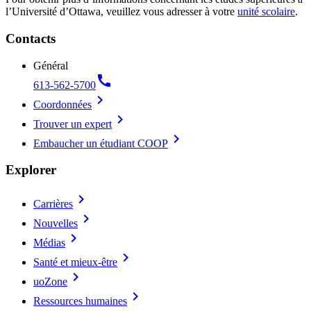
l’Université d’Ottawa, veuillez vous adresser à votre
unité scolaire
.
Contacts
Général
call
613-562-5700
chevron_right
Coordonnées
chevron_right
Trouver un expert
chevron_right
Embaucher un étudiant COOP
Explorer
chevron_right
Carrières
chevron_right
Nouvelles
chevron_right
Médias
chevron_right
Santé et mieux-être
chevron_right
uoZone
chevron_right
Ressources humaines