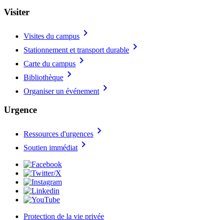
Visiter
chevron_right
Visites du campus
chevron_right
Stationnement et transport durable
chevron_right
Carte du campus
chevron_right
Bibliothèque
chevron_right
Organiser un événement
Urgence
chevron_right
Ressources d'urgences
chevron_right
Soutien immédiat
Protection de la vie privée