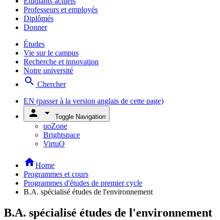
Étudiants actuels
Professeurs et employés
Diplômés
Donner
Études
Vie sur le campus
Recherche et innovation
Notre université
search
Chercher
EN
(passer à la version anglais de cette page)
person
arrow_drop_down
Toggle Navigation
uoZone
Brightspace
VirtuO
home
Home
Programmes et cours
Programmes d'études de premier cycle
B.A. spécialisé études de l'environnement
B.A. spécialisé études de l'environnement