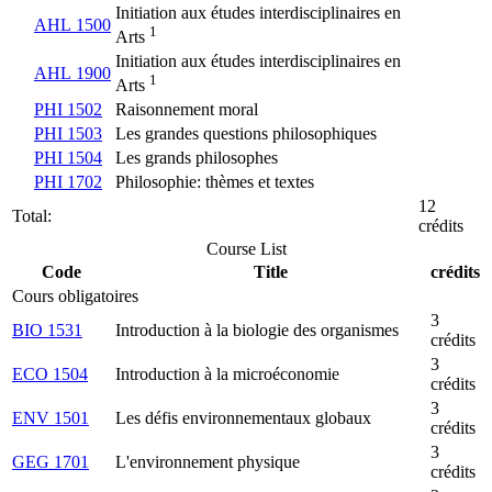
Initiation aux études interdisciplinaires en
AHL 1500
1
Arts
Initiation aux études interdisciplinaires en
AHL 1900
1
Arts
PHI 1502
Raisonnement moral
PHI 1503
Les grandes questions philosophiques
PHI 1504
Les grands philosophes
PHI 1702
Philosophie: thèmes et textes
12
Total:
crédits
Course List
Code
Title
crédits
Cours obligatoires
3
BIO 1531
Introduction à la biologie des organismes
crédits
3
ECO 1504
Introduction à la microéconomie
crédits
3
ENV 1501
Les défis environnementaux globaux
crédits
3
GEG 1701
L'environnement physique
crédits