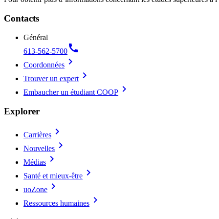
Contacts
Général
call
613-562-5700
chevron_right
Coordonnées
chevron_right
Trouver un expert
chevron_right
Embaucher un étudiant COOP
Explorer
chevron_right
Carrières
chevron_right
Nouvelles
chevron_right
Médias
chevron_right
Santé et mieux-être
chevron_right
uoZone
chevron_right
Ressources humaines