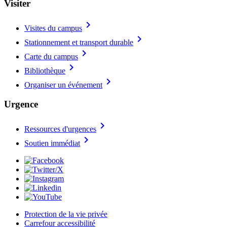
Visiter
chevron_right
Visites du campus
chevron_right
Stationnement et transport durable
chevron_right
Carte du campus
chevron_right
Bibliothèque
chevron_right
Organiser un événement
Urgence
chevron_right
Ressources d'urgences
chevron_right
Soutien immédiat
Protection de la vie privée
Carrefour accessibilité