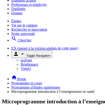
Étudiants actuels
Professeurs et employés
Diplômés
Donner
Études
Vie sur le campus
Recherche et innovation
Notre université
search
Chercher
EN
(passer à la version anglais de cette page)
person
arrow_drop_down
Toggle Navigation
uoZone
Brightspace
VirtuO
home
Home
Programmes et cours
Programmes d'études supérieures
Microprogramme introduction à l’enseignement en santé
Microprogramme introduction à l’enseign