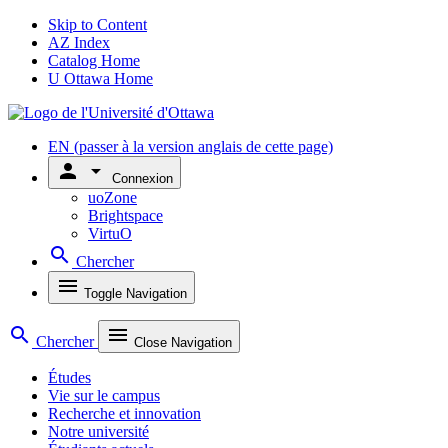
Skip to Content
AZ Index
Catalog Home
U Ottawa Home
EN
(passer à la version anglais de cette page)
person
arrow_drop_down
Connexion
uoZone
Brightspace
VirtuO
search
Chercher
menu
Toggle Navigation
search
menu
Chercher
Close Navigation
Études
Vie sur le campus
Recherche et innovation
Notre université