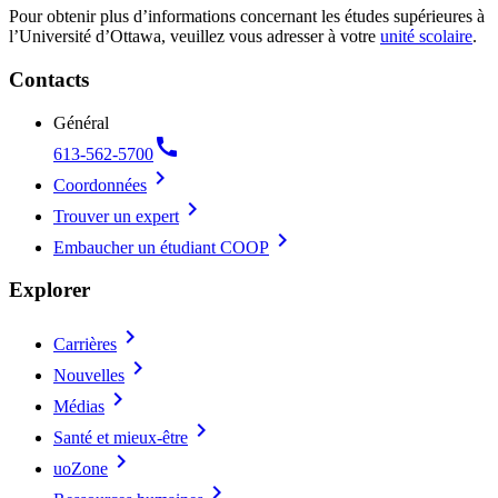
Pour obtenir plus d’informations concernant les études supérieures à
l’Université d’Ottawa, veuillez vous adresser à votre
unité scolaire
.
Contacts
Général
call
613-562-5700
chevron_right
Coordonnées
chevron_right
Trouver un expert
chevron_right
Embaucher un étudiant COOP
Explorer
chevron_right
Carrières
chevron_right
Nouvelles
chevron_right
Médias
chevron_right
Santé et mieux-être
chevron_right
uoZone
chevron_right