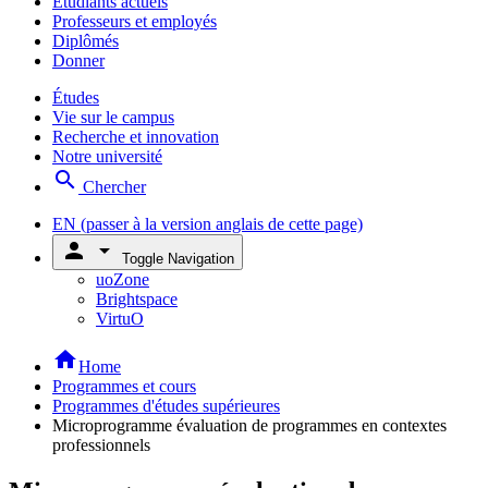
Étudiants actuels
Professeurs et employés
Diplômés
Donner
Études
Vie sur le campus
Recherche et innovation
Notre université
search
Chercher
EN
(passer à la version anglais de cette page)
person
arrow_drop_down
Toggle Navigation
uoZone
Brightspace
VirtuO
home
Home
Programmes et cours
Programmes d'études supérieures
Microprogramme évaluation de programmes en contextes
professionnels