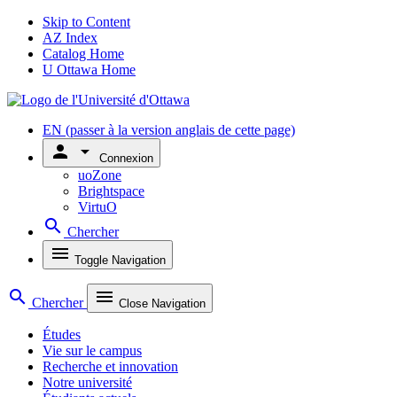
Skip to Content
AZ Index
Catalog Home
U Ottawa Home
EN
(passer à la version anglais de cette page)
person
arrow_drop_down
Connexion
uoZone
Brightspace
VirtuO
search
Chercher
menu
Toggle Navigation
search
menu
Chercher
Close Navigation
Études
Vie sur le campus
Recherche et innovation
Notre université