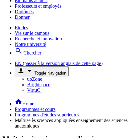
Étudiants actuels
Professeurs et employés
Diplômés
Donner
Études
Vie sur le campus
Recherche et innovation
Notre université
search
Chercher
EN
(passer à la version anglais de cette page)
person
arrow_drop_down
Toggle Navigation
uoZone
Brightspace
VirtuO
home
Home
Programmes et cours
Programmes d'études supérieures
Maîtrise ès sciences appliquées enseignement des sciences
anatomiques