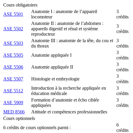
Cours obligatoires
Anatomie I : anatomie de l’appareil
3
ASE 5501
locomoteur
crédits
Anatomie II : anatomie de l’abdomen :
3
ASE 5502
appareils digestif et rénal et système
crédits
reproducteur
Anatomie III : anatomie de la tête, du cou et
3
ASE 5503
du thorax
crédits
3
ASE 5505
Anatomie appliquée I
crédits
3
ASE 5506
Anatomie appliquée II
crédits
3
ASE 5507
Histologie et embryologie
crédits
Introduction à la recherche appliquée en
3
ASE 5512
éducation médicale
crédits
Formation d’anatomie et écho ciblée
3
ASE 5909
appliquées
crédits
MED 8566
Attitude et compétences professionnelles
Cours optionnels
6
6 crédits de cours optionnels parmi :
crédits