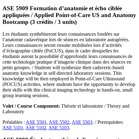
ASE 5909 Formation d’anatomie et écho ciblée
appliquées / Applied Point-of-Care US and Anatomy
Bootcamp (3 crédits / 3 units)
Les étudiants synthétiseront leurs connaissances fondées sur
l’anatomie cadavérique lors de séances en laboratoire autogérées.
Leurs connaissances seront ensuite mobilisées lors d’activités
d’échographie ciblée (PoCUS), dans le cadre desquelles les
étudiants auront la possibilité d’approfondir leurs connaissances de
cette technologie pratique d’imagerie clinique dans des séances en
petits groupes. / Students will synthesize their cadaveric-based
anatomy knowledge in self-directed laboratory sessions. This
knowledge will be then employed in Point-of-Care Ultrasound
(POCUS) activities, where students have the opportunity to develop
their skills with this clinical imaging technology in hands-on, small
group learning sessions.
Volet / Course Component:
Théorie et laboratoire / Theory and
Laboratory
Préalables :
ASE 5501
,
ASE 5502
,
ASE 5503
. / Prerequisites:
ASE 5101
,
ASE 5102
,
ASE 5103
.