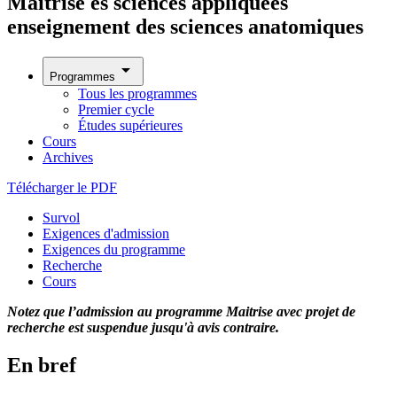
Maîtrise ès sciences appliquées
enseignement des sciences anatomiques
arrow_drop_down
Programmes
Tous les programmes
Premier cycle
Études supérieures
Cours
Archives
Télécharger le PDF
Survol
Exigences d'admission
Exigences du programme
Recherche
Cours
Notez que l’admission au programme Maitrise avec projet de
recherche est suspendue jusqu'à avis contraire.
En bref