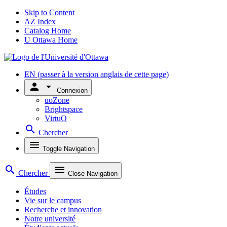
Skip to Content
AZ Index
Catalog Home
U Ottawa Home
EN
(passer à la version anglais de cette page)
person
arrow_drop_down
Connexion
uoZone
Brightspace
VirtuO
search
Chercher
menu
Toggle Navigation
search
menu
Chercher
Close Navigation
Études
Vie sur le campus
Recherche et innovation
Notre université