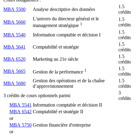
1.5
MBA 5500
Analyse descriptive des données
crédits
L'univers du directeur général et le
1.5
MBA 5660
1
crédits
management stratégique
1.5
MBA 5540
Information comptable et décision I
crédits
1.5
MBA 5641
Comptabilité et stratégie
crédits
1.5
MBA 6520
Marketing au 21e siècle
crédits
1.5
1
MBA 5665
Gestion de la performance
crédits
Gestion des opérations et de la chaîne
1.5
MBA 5680
d’approvisionnement
crédits
3
3 crédits de cours optionnels parmi:
crédits
MBA 5541
Information comptable et décision II
MBA 6542
Comptabilité et stratégie II
or
MBA 5750
Gestion financière d'entreprise
or