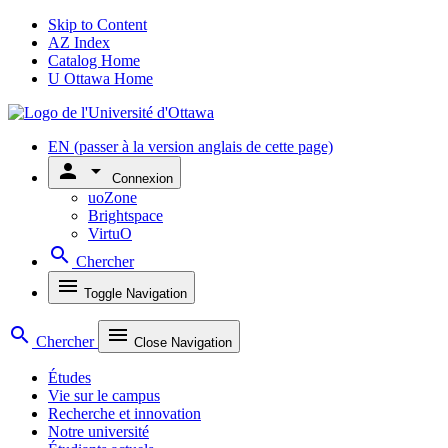
Skip to Content
AZ Index
Catalog Home
U Ottawa Home
EN
(passer à la version anglais de cette page)
person
arrow_drop_down
Connexion
uoZone
Brightspace
VirtuO
search
Chercher
menu
Toggle Navigation
search
menu
Chercher
Close Navigation
Études
Vie sur le campus
Recherche et innovation
Notre université