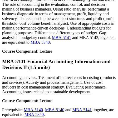
The role of accounting in the evaluation, control, and decision-
making of business managers. Using ratio analysis, performing a
business diagnostic in terms of management, profit, liquidity and
solvency. The relationship between cost structures and profit (profit
threshold, cost-volume-benefit analysis). Use of appropriate costs in
making performance-driven decisions. Understanding budgets for
planning purposes. Differentiate different types of budget. Gap
analysis in budgetary control.
MBA 5141
and MBA 5142, together,
are equivalent to
MBA 5340
.
Course Component:
Lecture
MBA 5141 Financial Accounting Information and
Decisions II (1.5 units)
Accounting activites. Treatment of indirect costs in costing (products
and services). Activity and process management. Use of cost
inducers in cost management strategy. Evaluating performance.
Accounting issues related to sustainable development.
Course Component:
Lecture
Prerequisite:
MBA 5140
.
MBA 5140
and
MBA 5141
, together, are
equivalent to
MBA 5340
.