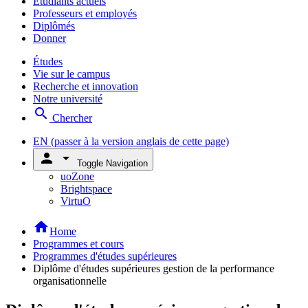
Étudiants actuels
Professeurs et employés
Diplômés
Donner
Études
Vie sur le campus
Recherche et innovation
Notre université
search
Chercher
EN
(passer à la version anglais de cette page)
person
arrow_drop_down
Toggle Navigation
uoZone
Brightspace
VirtuO
home
Home
Programmes et cours
Programmes d'études supérieures
Diplôme d'études supérieures gestion de la performance
organisationnelle